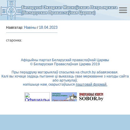
Беларускі Экзархат Маскоўскага Патрыярхата
(Беларуская Праваслаўная Царква)
Навіны
18.04.2023
Навігатар:
/
старонка:
Афіцыйны партал Беларускай праваслаўнай Царквы
© Беларуская Праваслаўная Царква 2019
Пры перадруку матэрыялаў спасылка на
church.by
абавязковая.
Калі вы хочаце задаць пытанне ці выказаць свае меркаванне з нагоды сайта
або артыкулаў,
напішыце нам, скарыстаўшыся
паштовай формай.