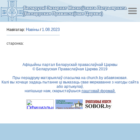
Беларускі Экзархат Маскоўскага Патрыярхата
(Беларуская Праваслаўная Царква)
Навіны
1.08.2023
Навігатар:
/
старонка:
Афіцыйны партал Беларускай праваслаўнай Царквы
© Беларуская Праваслаўная Царква 2019
Пры перадруку матэрыялаў спасылка на
church.by
абавязковая.
Калі вы хочаце задаць пытанне ці выказаць свае меркаванне з нагоды сайта
або артыкулаў,
напішыце нам, скарыстаўшыся
паштовай формай.