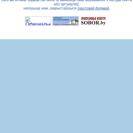
Калі вы хочаце задаць пытанне ці выказаць свае меркаванне з нагоды сайта
або артыкулаў,
напішыце нам, скарыстаўшыся
паштовай формай.