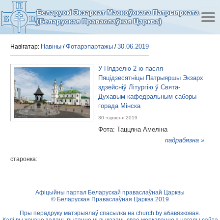
Беларускі Экзархат Маскоўскага Патрыярхата
(Беларуская Праваслаўная Царква)
Навіны
Фотарэпартажы
30.06.2019
Навігатар:
/
/
У Нядзелю 2-ю пасля
Пяцідзесятніцы Патрыяршы Экзарх
здзейсніў Літургію ў Свята-
Духавым кафедральным саборы
горада Мінска
30 чэрвеня 2019
Фота: Таццяна Амеліна
падрабязна »
старонка:
Афіцыйны партал Беларускай праваслаўнай Царквы
© Беларуская Праваслаўная Царква 2019
Пры перадруку матэрыялаў спасылка на
church.by
абавязковая.