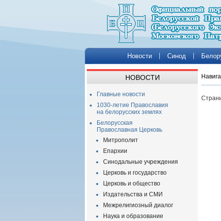
Новости
Синод
Белор
Навига
НОВОСТИ
Главные новости
Страни
1030-летие Православия
на белорусских землях
Белорусская
Православная Церковь
Митрополит
Епархии
Синодальные учреждения
Церковь и государство
Церковь и общество
Издательства и СМИ
Межрелигиозный диалог
Наука и образование