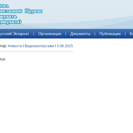
усский Экзархат
Организации
Документы
Публикации
К
тор:
Новости
/
Видеорепортажи
/
3.08.2025
ца: